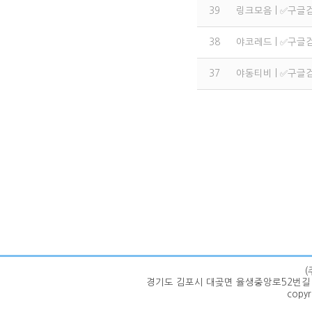
39
링크모음 | ✅구글
38
야코레드 | ✅구글
37
야동티비 | ✅구글
(
경기도 김포시 대곶면 율생중앙로52번길 100-62 | 
copyr