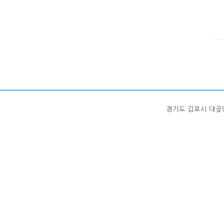
경기도 김포시 대곶면 율생중