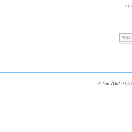
010
이전글
경기도 김포시 대곶면 율생중