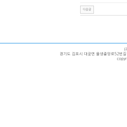
다음글
(
경기도 김포시 대곶면 율생중앙로52번길 100-62 | 
copyr